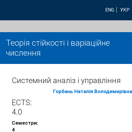
ENG
УКР
Теорія стійкості і варіаційне
числення
Системний аналіз і управління
Горбань Наталія Володимирівна
ECTS:
4.0
Семестри:
4