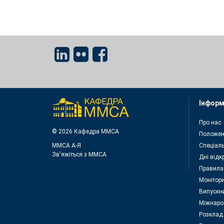
Інформ
Про нас
© 2026 Кафедра ММСА
Положен
ММСА A-Я
Спеціаль
Зв'яжіться з MMСА
Дні відк
Правила
Монітори
Випускн
Міжнаро
Розклад