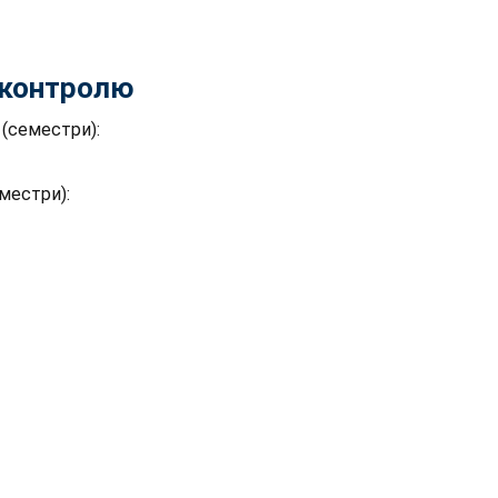
контролю
 (семестри):
еместри):