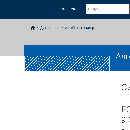
ENG
УКР
Дисципліни
Алгебра і геометрія
Алг
Си
E
9.