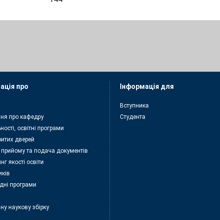
ація про
Інформація для
Вступника
ня про кафедру
Студента
ності, освітні програми
ритих дверей
 прийому та подача документiв
нг якості освіти
иків
дні програми
ну наукову збірку