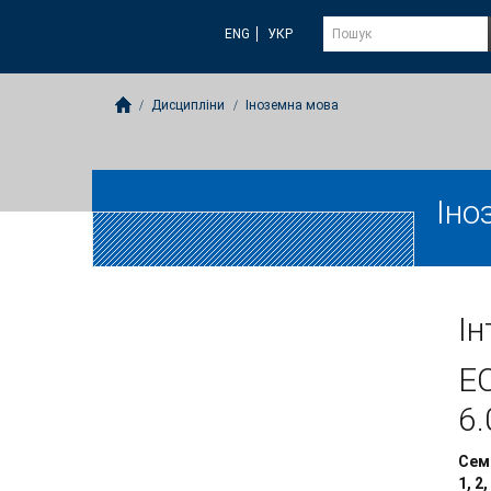
ENG
УКР
Дисципліни
Іноземна мова
Іно
Ін
E
6.
Сем
1, 2,