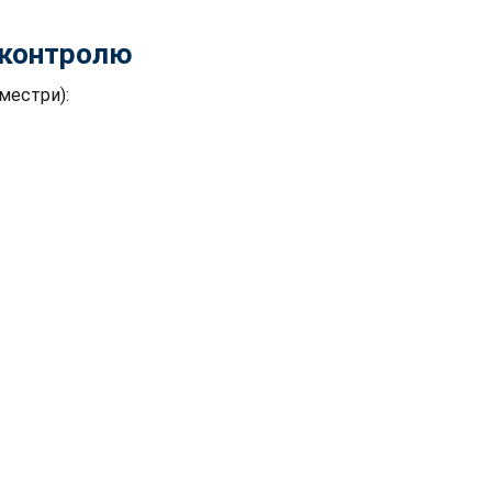
контролю
еместри):