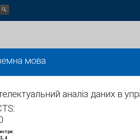
земна мова
телектуальний аналіз даних в уп
CTS:
0
естри:
 3, 4