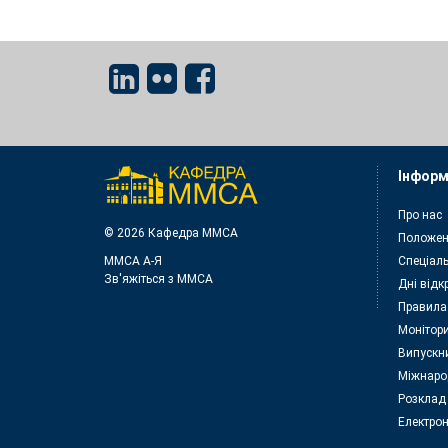
Інформ
Про нас
© 2026 Кафедра ММСА
Положен
ММСА A-Я
Спеціаль
Зв'яжіться з MMСА
Дні відк
Правила
Монітори
Випускн
Міжнаро
Розклад
Електрон