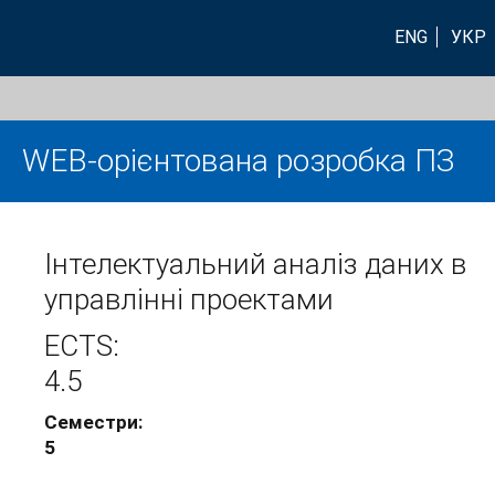
ENG
УКР
WEB-орієнтована розробка ПЗ
Інтелектуальний аналіз даних в
управлінні проектами
ECTS:
4.5
Семестри:
5