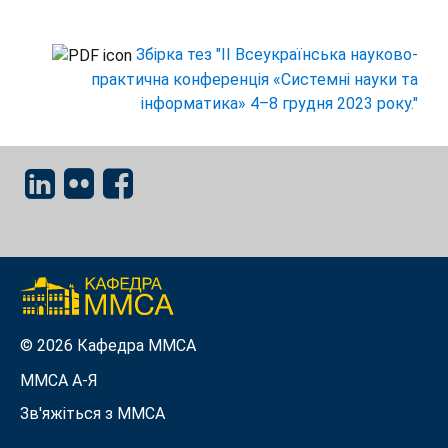
Збірка тез "ІI Всеукраїнська науково-
практична конференція «Системні науки та
інформатика» 4–8 грудня 2023 року."
© 2026 Кафедра ММСА
ММСА A-Я
Зв'яжіться з MMСА