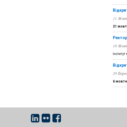
Відкри
11 Жовт
21 жовт
Ректор
10 Жовт
Інститут
Відкри
29 Вере
6 жовтн