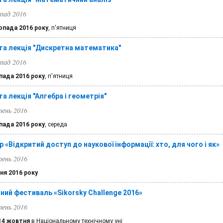
пад 2016
опада 2016 року
, п'ятниця
та лекція "Дискретна математика"
пад 2016
пада 2016 року
, п'ятниця
а лекція "Алгебра і геометрія"
ень 2016
пада 2016 року
, середа
 «Відкритий доступ до наукової інформації: хто, для чого і як»
ень 2016
ня 2016 року
ний фестиваль «Sikorsky Challenge 2016»
ень 2016
 14 жовтня
в Національному технічному уні