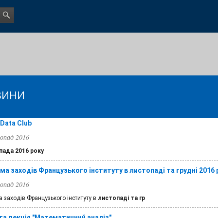
вини
 Data Club
опад 2016
пада 2016 року
ма заходів Французького інституту в листопаді та грудні 2016 
опад 2016
 заходів Французького інституту в
листопаді та гр
та лекція "Математичний аналіз"