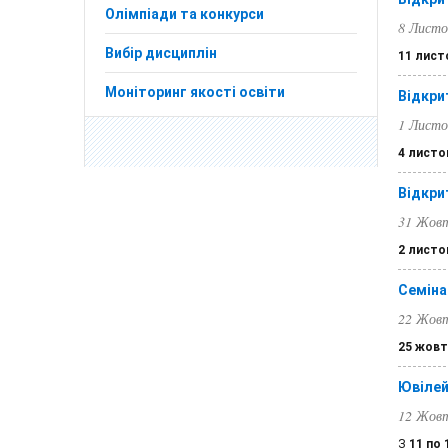
Олімпіади та конкурси
8 Листо
Вибір дисциплін
11 лист
Моніторинг якості освіти
Відкри
1 Листо
4 листо
Відкрит
31 Жовт
2 листо
Семінар
22 Жовт
25 жовт
Ювілей
12 Жовт
З
11 по