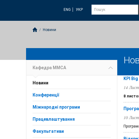
ENG
УКР
Новини
Но
Кафедра ММСА
KPI Big
Новини
14 Лист
Конференції
8 листо
Міжнародні програми
Програ
10 Лист
Працевлаштування
Програма
Факультативи
Відкри