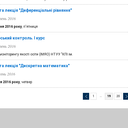
та лекція "Диференціальні рівняння"
ень 2016
ня 2016 року
, п'ятниця
ський контроль. І курс
ень 2016
 моніторингу якості осіти (ІМЯО) НТУУ "КПІ ім.
та лекція "Дискретна математика"
сень 2016
я 2016 року
, четвер
…
1
19
20